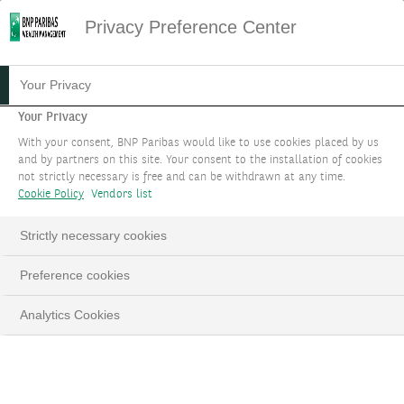
Privacy Preference Center
HOME
HAKKIMIZDA
ÖDÜLLERİMİZ
Your Privacy
Ödüllerimiz
Your Privacy
With your consent, BNP Paribas would like to use cookies placed by us
and by partners on this site. Your consent to the installation of cookies
not strictly necessary is free and can be withdrawn at any time.
Cookie Policy
Vendors list
Strictly necessary cookies
Preference cookies
Analytics Cookies
Euromoney’den TEB Özel Bankacılık’a “Türkiye'deki En
İyi Uluslararası Özel Bankacılık” Ödülü