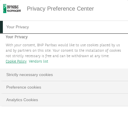
Privacy Preference Center
HOME
NOTICE PROTECTION DES DONNÉES
Your Privacy
Notice
Your Privacy
d'Information
With your consent, BNP Paribas would like to use cookies placed by us
and by partners on this site. Your consent to the installation of cookies
Relative à la
not strictly necessary is free and can be withdrawn at any time.
Cookie Policy
Vendors list
Protection Des
Strictly necessary cookies
Données
Preference cookies
Personnelles
Analytics Cookies
Dernière mise à jour juillet 2025