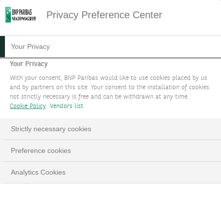
Privacy Preference Center
Your Privacy
Your Privacy
With your consent, BNP Paribas would like to use cookies placed by us
and by partners on this site. Your consent to the installation of cookies
not strictly necessary is free and can be withdrawn at any time.
Cookie Policy
Vendors list
Strictly necessary cookies
Qu’elles soient physiques ou numériques, les
infrastructures constituent un moteur de croissance à
Preference cookies
long terme, portée par des besoins structurels dans les
Analytics Cookies
domaines de l’électricité, l’eau, les transports et la
communication. La demande est alimentée par les
besoins croissants en électricité de l’IA, les nouveaux
plans de dépenses de l’Allemagne et la consommation