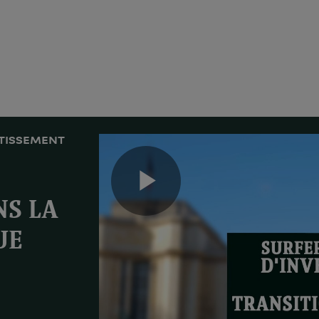
STISSEMENT
Play
NS LA
UE
Video