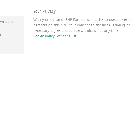
ments sont également en cours dans l'infrastructure du réseau élect
d'énergie éolienne au réseau électrique. Cela devrait stimuler les 
Your Privacy
With your consent, BNP Paribas would like to use cookies 
 cookies
e l'importance
partners on this site. Your consent to the installation of co
necessary is free and can be withdrawn at any time.
s
Cookie Policy
Vendors list
olaires et de véhicules électriques, la nécessité de recycler les
 circulaire : la nécessité de se concentrer sur la réutilisation, l
 LA BROCHURE DES THÈMES D'INVESTISSEMENT 2023 ACTUALIS