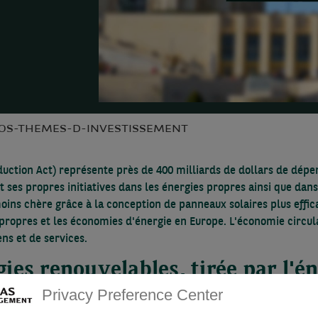
OS-THEMES-D-INVESTISSEMENT
 Reduction Act) représente près de 400 milliards de dollars de dé
es propres initiatives dans les énergies propres ainsi que dans l
moins chère grâce à la conception de panneaux solaires plus effic
propres et les économies d'énergie en Europe. L'économie circul
ens et de services.
es renouvelables, tirée par l'én
Privacy Preference Center
augmentation prévue de la production mondiale d'énergies renouvel