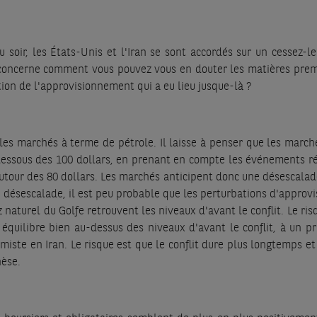
 au soir, les États-Unis et l'Iran se sont accordés sur un cessez-
oncerne comment vous pouvez vous en douter les matières premiè
tion de l'approvisionnement qui a eu lieu jusque-là ?
ur les marchés à terme de pétrole. Il laisse à penser que les marché
dessous des 100 dollars, en prenant en compte les événements réc
autour des 80 dollars. Les marchés anticipent donc une désescalade 
désescalade, il est peu probable que les perturbations d'approvis
 naturel du Golfe retrouvent les niveaux d'avant le conflit. Le ri
quilibre bien au-dessus des niveaux d'avant le conflit, à un prix 
iste en Iran. Le risque est que le conflit dure plus longtemps e
èse.