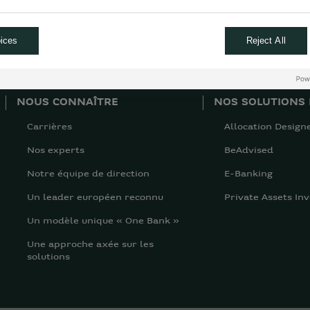
ue à 35 $ de l'once donc, et pour l'or et pour l'argent. Nous avons
lth Mangement. Je vous donne rendez-vous le mois prochain. Merc
ices
Reject All
NOUS CONNAÎTRE
NOS SOLUTIONS 
Carrières
Allocation Design
Nos experts
BeAdvised
Notre équipe de direction
E-Banking
Un leader européen reconnu
Private Assets Inv
Un modèle unique « One Bank »
Une approche axée sur les
solutions