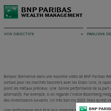
VOS OBJECTIFS
PARLONS D
Bonjour, Bienvenue dans une nouvelle vidéo de BNP Paribas We
surtout pour les marchés boursiers avec les Etats-Unis, le Jap
point les métaux précieux. Une bonne performance de la part d
alternatifs. Par exemple, si on regarde l'indice Bloomberg Hed
des investisseurs suivants. Un très bon cru 2023. Mais qu'est-c
Une performance peut être plus modeste en termes des marchés