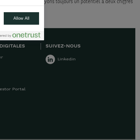
 toujours, nous prévoyons toujours un potentiel à deux chiffres
i et au revoir.
Allow All
DIGITALES
SUIVEZ-NOUS
er
Linkedin
estor Portal