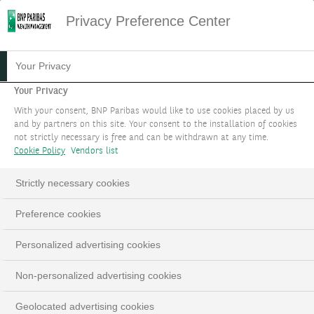
Privacy Preference Center
TRANSCRIPTION TEXTUELLE
Your Privacy
Edmund Shing
Your Privacy
Bonjour, Bienvenue à un nouveau podcast hebdomadaire de
With your consent, BNP Paribas would like to use cookies placed by us
and by partners on this site. Your consent to the installation of cookies
BNP Paribas Wealth Management. Je suis Edmund Shing
not strictly necessary is free and can be withdrawn at any time.
Chief Investments Officer, rejoint aujourd'hui par mon bon
Cookie Policy
Vendors list
collègue et ami Guy Ertz de Luxembourg, bonjour Guy.
Strictly necessary cookies
Guy Ertz
Preference cookies
Bonjour.
Personalized advertising cookies
Edmund Shing
Aujourd'hui, on va discuter de l'économie et les marchés
Non-personalized advertising cookies
financiers suisses, qui représentent un investissement
Geolocated advertising cookies
intéressant aujourd'hui, un moment de volatilité. Guy,