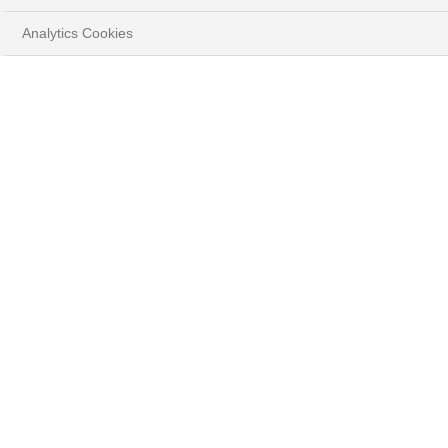
Analytics Cookies
OK
Parlons de Vista
Equity Partners