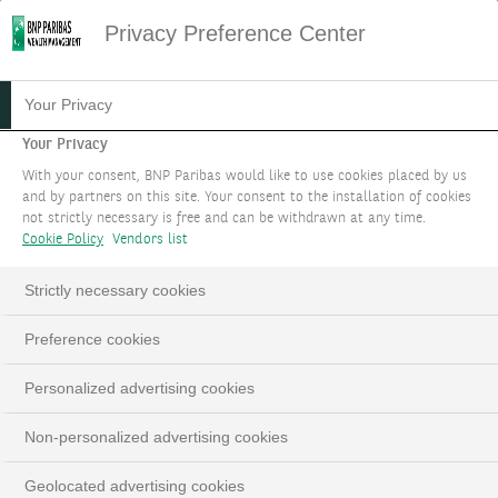
Privacy Preference Center
PRIVACCESS XV -
Your Privacy
SOFTWARE BUYOUT V
Your Privacy
With your consent, BNP Paribas would like to use cookies placed by us
and by partners on this site. Your consent to the installation of cookies
Software Buyout V¹ un accès privilégié à Vista
not strictly necessary is free and can be withdrawn at any time.
Foundation V²
Cookie Policy
Vendors list
Strictly necessary cookies
LinkedIn
Email
Preference cookies
Personalized advertising cookies
This
The Video Cloud video was not found.
is
Close
a
Non-personalized advertising cookies
Moda
Error Code:
VIDEO_CLOUD_ERR_VIDEO_NOT_FOUND
modal
Dialo
Session ID:
2026-08-06:f2667bb34b807f8c26723b3f
window.
Geolocated advertising cookies
Player Element ID:
vjs_video_3