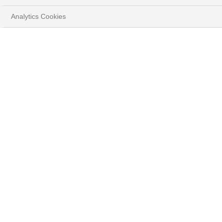
Analytics Cookies
LA DIVERSIFICATION
RESTE TOUJOURS LE
MAÎTRE-MOT
Télécharger la brochure
RETOUR AUX THÈMES D'INVESTISSEMENT 2025