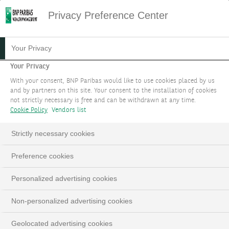
Privacy Preference Center
02.11.2023
#MACROECONOMIE
Your Privacy
INVESTIR DE MANIÈRE
Your Privacy
With your consent, BNP Paribas would like to use cookies placed by us
DURABLE SANS SACRIFIER
and by partners on this site. Your consent to the installation of cookies
not strictly necessary is free and can be withdrawn at any time.
LA PERFORMANCE
Cookie Policy
Vendors list
Strictly necessary cookies
Preference cookies
LinkedIn
Email
Personalized advertising cookies
Non-personalized advertising cookies
Geolocated advertising cookies