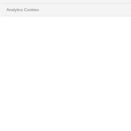
Analytics Cookies
HOME
PERSPECTIVES
STRATÉGIE D'INVESTISSEMENT
TÉLÉCHARGER LE DOCUMENT COMPLET
Points-Clés
1. Depuis 2018, les indices MSCI ESG, Investissement