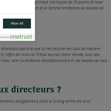
de novembre et en supprimant une baisse de 25 points de base
e cette année, suivies d'un rythme trimestriel de baisses de
 %.
Allow All
 attendons pas à ce que la Fed réduise ses taux de manière
) l'offre de titres du Trésor devrait rester élevée, avec des
 mois, avec la tendance désinflationniste et les baisses de taux
aux directeurs ?
dements obligataires à court et à long terme ont ainsi