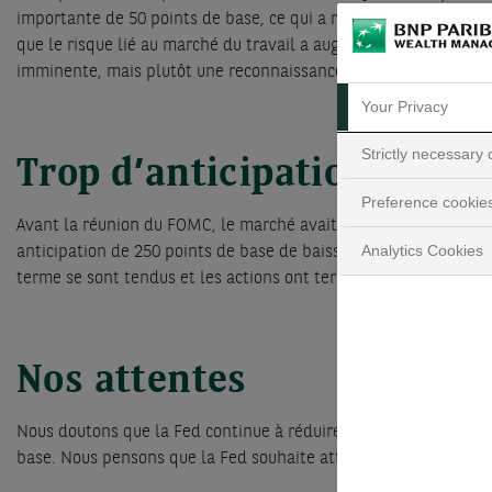
importante de 50 points de base, ce qui a ramené le taux des fo
que le risque lié au marché du travail a augmenté alors que l’in
imminente, mais plutôt une reconnaissance par la Fed du proce
Your Privacy
Strictly necessary
Trop d’anticipations
Preference cookie
Avant la réunion du FOMC, le marché avait anticipé un cycle de 
Analytics Cookies
anticipation de 250 points de base de baisse au cours des 12 pr
terme se sont tendus et les actions ont terminé la journée lég
Nos attentes
Nous doutons que la Fed continue à réduire ses taux à un rythme
base. Nous pensons que la Fed souhaite atteindre le taux neut