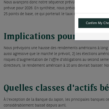
Nous avançons donc notre séquence prévue de baisses de taux, 
prévue pour 2026. En synthèse, nous prévoyons des baisses de 
25 points de base, ce qui porterait le taux directeur à 3,5 % d'
Confirm My Cho
Implications pour les tau
Nous prévoyons une hausse des rendements américains à long te
aussi agressive que le marché le prévoit, 2) les élections améric
risques d'augmentation de l'offre d'obligations au second semes
directeurs, le rendement américain à 10 ans devrait baisser. Not
Quelles classes d'actifs b
À l'exception de la Banque du Japon, les principales banques ce
considérablement baissé depuis avril.