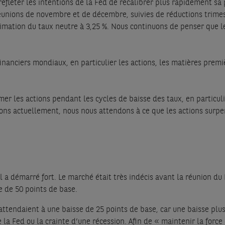
efléter les intentions de la Fed de recalibrer plus rapidement sa
éunions de novembre et de décembre, suivies de réductions trimest
timation du taux neutre à 3,25 %. Nous continuons de penser que
inanciers mondiaux, en particulier les actions, les matières premi
er les actions pendant les cycles de baisse des taux, en particul
ns actuellement, nous nous attendons à ce que les actions surper
il a démarré fort. Le marché était très indécis avant la réunion d
se de 50 points de base.
tendaient à une baisse de 25 points de base, car une baisse plus
e la Fed ou la crainte d’une récession. Afin de « maintenir la forc