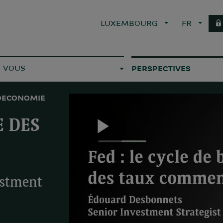
LUXEMBOURG
FR
E VOUS
PERSPECTIVES
ECONOMIE
E DES
Play
estment
Video