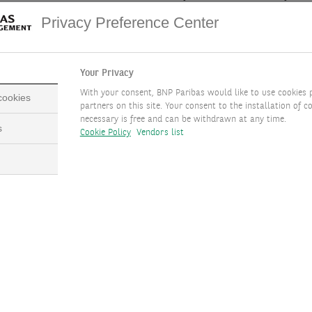
nds fédéraux dans une fourchette de 4,75 % à 5 %. Même si la crois
Privacy Preference Center
flation retourne vers sa cible de 2 %. Par conséquent, cette baisse
ssus de désinflation bien engagé.
Your Privacy
With your consent, BNP Paribas would like to use cookies 
 cookies
partners on this site. Your consent to the installation of co
necessary is free and can be withdrawn at any time.
s
Cookie Policy
Vendors list
baisse des taux très rapide, avec plus de 50 % de chances de voir
ochains mois. La Fed n’a pas validé ces attentes, ce qui a entraîn
èrement dans le rouge.
 de 50 points de base, ce qui serait l'approche probable en cas de
re plus rapidement que prévu.