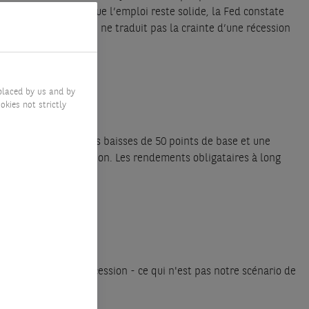
sance est forte et que l’emploi reste solide, la Fed constate
 de 50 points de base ne traduit pas la crainte d’une récession
placed by us and by
okies not strictly
 se succéder plusieurs baisses de 50 points de base et une
é une certaine déception. Les rendements obligataires à long
 risque élevé de récession - ce qui n'est pas notre scénario de