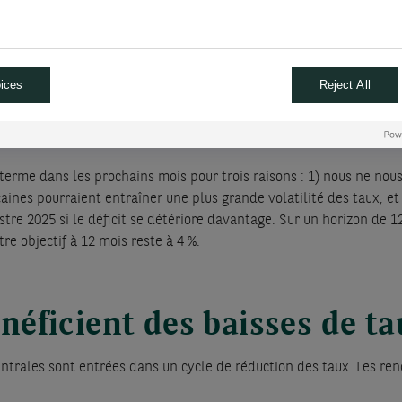
en ajoutant une baisse de 25 points de base lors de la réunion 
25 points de base lors des réunions de novembre et de décembre d
ici décembre 2025, proche de notre estimation du taux neutre à 3,25
ices
Reject All
x américains
rme dans les prochains mois pour trois raisons : 1) nous ne nous
aines pourraient entraîner une plus grande volatilité des taux, et 3
tre 2025 si le déficit se détériore davantage. Sur un horizon de 12
re objectif à 12 mois reste à 4 %.
énéficient des baisses de t
ntrales sont entrées dans un cycle de réduction des taux. Les ren