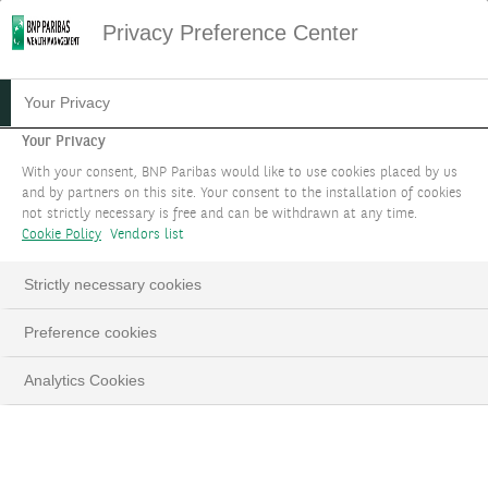
Privacy Preference Center
07.05.2026
#INVESTISSEMENTS
Your Privacy
#MACROECONOMIE
Your Privacy
FOCUS STRATÉGIE
With your consent, BNP Paribas would like to use cookies placed by us
D'INVESTISSEMENT : MAI
and by partners on this site. Your consent to the installation of cookies
not strictly necessary is free and can be withdrawn at any time.
2026
Cookie Policy
Vendors list
Strictly necessary cookies
Retour vers de nouveaux records historiques
pour les actions
Preference cookies
Analytics Cookies
LinkedIn
Email