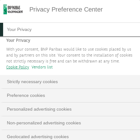
Privacy Preference Center
13.06.2023
#PODCAST
Your Privacy
PODCAST - VERS UN
Your Privacy
With your consent, BNP Paribas would like to use cookies placed by us
RALLYE DE FIN D'ANNÉE
and by partners on this site. Your consent to the installation of cookies
not strictly necessary is free and can be withdrawn at any time.
SUR LES MARCHÉS ACTIONS
Cookie Policy
Vendors list
?
Strictly necessary cookies
Guy Ertz, Chief Investment Advisor
Preference cookies
Personalized advertising cookies
Non-personalized advertising cookies
Geolocated advertising cookies