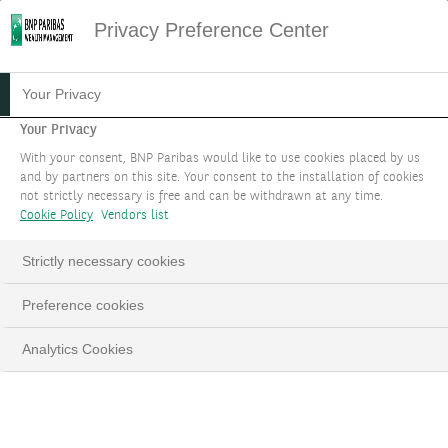
Privacy Preference Center
INVESTISSEMENTS
Your Privacy
RESPONSABLES
Your Privacy
With your consent, BNP Paribas would like to use cookies placed by us
and by partners on this site. Your consent to the installation of cookies
En fonction de vos préférences en matière de
not strictly necessary is free and can be withdrawn at any time.
durabilité, nous vous proposons une gamme de
Cookie Policy
Vendors list
solutions alignées avec vos objectifs et vos
Strictly necessary cookies
convictions.
Preference cookies
ORGANISER UN RENDEZ-VOUS
Analytics Cookies