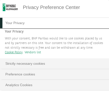
Privacy Preference Center
LE SERVICE D'EXÉCUTION
Your Privacy
Your Privacy
Gérez vos investissements de manière
With your consent, BNP Paribas would like to use cookies placed by us
indépendante grâce à notre plateforme
and by partners on this site. Your consent to the installation of cookies
not strictly necessary is free and can be withdrawn at any time.
d'exécution.
Cookie Policy
Vendors list
PARLEZ-NOUS DE VOTRE PROJET
Strictly necessary cookies
LinkedIn
Email
Preference cookies
Analytics Cookies