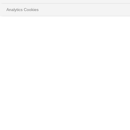
Analytics Cookies
HOME
IHRE ZIELE
IHRE PROJEKTE FINANZIEREN
FINANZIERUNG EINES IMMOBILIENPROJEKTS
Wenn Sie ein
Immobilienprojekt mit BNP