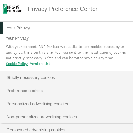
Privacy Preference Center
FINANZIEREN SIE IHR
Your Privacy
IMMOBILIENPROJEKT
Your Privacy
With your consent, BNP Paribas would like to use cookies placed by us
and by partners on this site. Your consent to the installation of cookies
Dank einer einzigartigen Partnerschaft mit BNP
not strictly necessary is free and can be withdrawn at any time.
Paribas Real Estate profitieren Sie von einer
Cookie Policy
Vendors list
beispiellosen Expertise im Bereich der
Strictly necessary cookies
Immobilienfinanzierung.
Preference cookies
VEREINBAREN SIE EINEN TERMIN
Personalized advertising cookies
LinkedIn
Email
Non-personalized advertising cookies
Geolocated advertising cookies