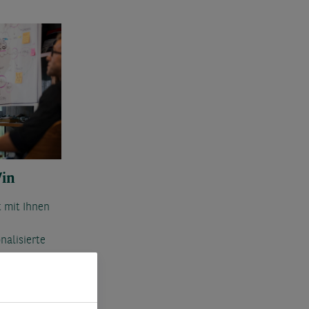
/in
t mit Ihnen
nalisierte