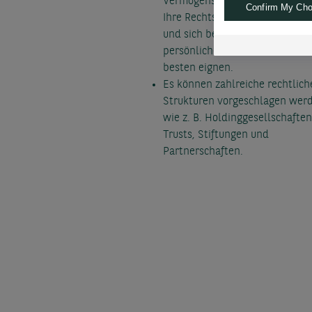
Vermögensstrukturen, die opti
Confirm My Cho
Ihre Rechtsprechung angepasst
und sich bei Änderungen Ihrer
persönlichen Situation und Zie
besten eignen.
Es können zahlreiche rechtlich
Strukturen vorgeschlagen wer
wie z. B. Holdinggesellschaften
Trusts, Stiftungen und
Partnerschaften.