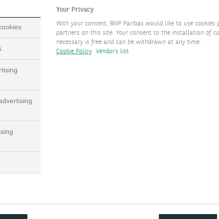
Your Privacy
With your consent, BNP Paribas would like to use cookies 
 cookies
partners on this site. Your consent to the installation of co
en für Ihre Vermögensplan
necessary is free and can be withdrawn at any time.
s
Cookie Policy
Vendors list
tising
dvertising
ising
IMMOBILIENPLANUNG
ÜBER
e
Für Immobilien und