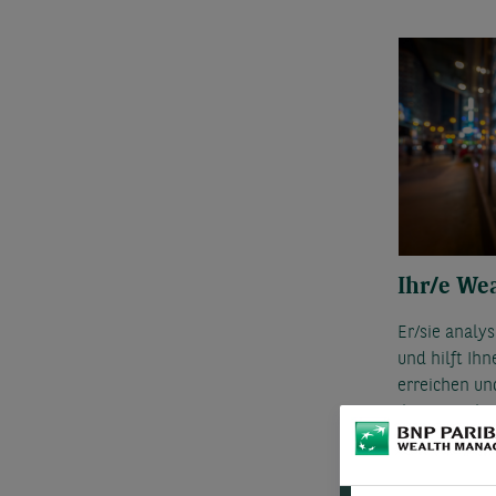
Ihr/e We
Er/sie analy
und hilft Ihn
erreichen un
Ihres Geschä
Generationen
Schritt des 
werden.