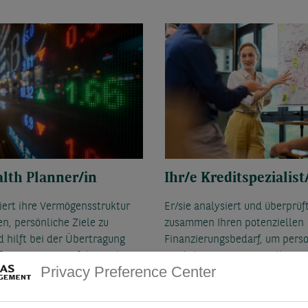
alth Planner/in
Ihr/e Kreditspezialist
siert ihre Vermögensstruktur
Er/sie analysiert und überprüf
en, persönliche Ziele zu
zusammen Ihren potenziellen
d hilft bei der Übertragung
Finanzierungsbedarf, um perso
ftsvermögens auf die nächsten
Kreditlösungen zu erstellen.
Privacy Preference Center
, während Sie bei jedem
Weges beraten und begleitet