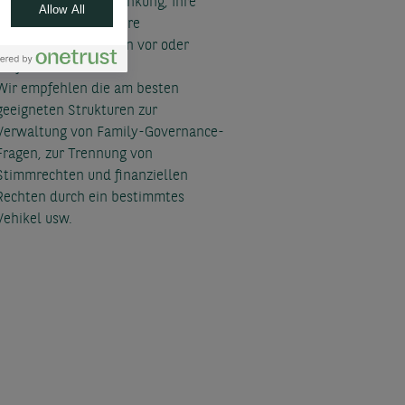
Testament, Ihre Schenkung, Ihre
Allow All
Altersvorsorge und Ihre
Lebensversicherungen vor oder
prüfen diese.
Wir empfehlen die am besten
geeigneten Strukturen zur
Verwaltung von Family-Governance-
Fragen, zur Trennung von
Stimmrechten und finanziellen
Rechten durch ein bestimmtes
Vehikel usw.