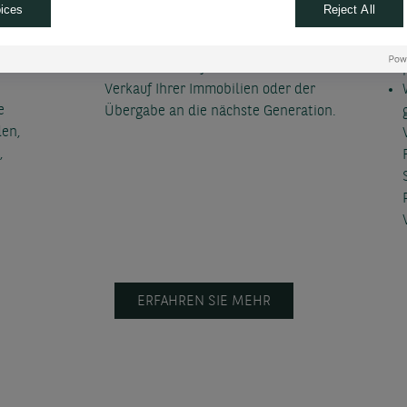
mal an
Unternehmensinvestitionen wählen
ices
Reject All
 sind
wir die steuereffizientesten
Holdingstrukturen aus.
le am
Gemeinsam helfen wir Ihnen beim
Verkauf Ihrer Immobilien oder der
e
Übergabe an die nächste Generation.
den,
,
ERFAHREN SIE MEHR