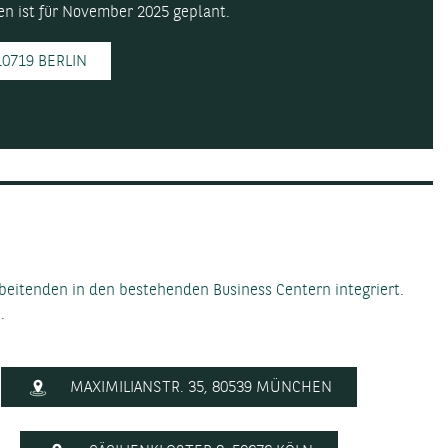
en ist für November 2025 geplant.
0719 BERLIN
eitenden in den bestehenden Business Centern integriert.
.
MAXIMILIANSTR. 35, 80539 MÜNCHEN