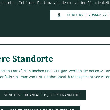
k desselben Gebäudes. Der Umzug in die renovierten Räumlichkeit
KURFÜRSTENDAMM 22, 1
ere Standorte
orten Frankfurt, München und Stuttgart werden die neuen Mitarb
ebenfalls ein Team von BNP Paribas Wealth Management vertreten
SENCKENBERGANLAGE 19, 60325 FRANKFURT