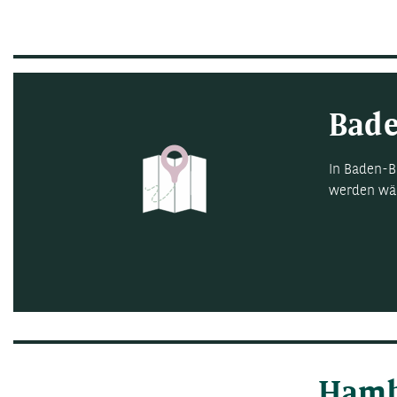
Bad
In Baden-B
werden wäh
Hamb