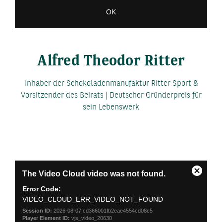
OK
Alfred Theodor Ritter
Inhaber der Schokoladenmanufaktur Ritter Sport &
Vorsitzender des Beirats | Deutscher Gründerpreis für
sein Lebenswerk
This
The Video Cloud video was not found.
is
Close
a
Modal
Error Code:
modal
Dialog
VIDEO_CLOUD_ERR_VIDEO_NOT_FOUND
window.
Session ID:
2026-08-07:cd366001fb2eae4554cd08c5
Player Element ID:
vjs_video_20630