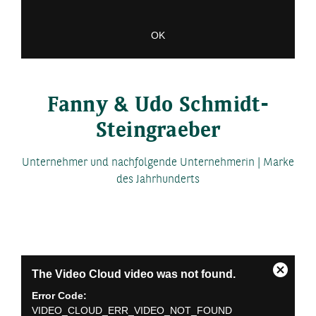
OK
Fanny & Udo Schmidt-
Steingraeber
Unternehmer und nachfolgende Unternehmerin | Marke
des Jahrhunderts
This
The Video Cloud video was not found.
is
Close
a
Modal
Error Code:
modal
Dialog
VIDEO_CLOUD_ERR_VIDEO_NOT_FOUND
window.