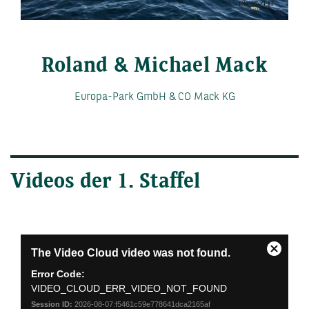
Video
Roland & Michael Mack
Europa-Park GmbH & CO Mack KG
Videos der 1. Staffel
This
The Video Cloud video was not found.
is
Close
a
Modal
Error Code:
modal
Dialog
VIDEO_CLOUD_ERR_VIDEO_NOT_FOUND
window.
Session ID:
2026-08-07:f5461c59e778641dca2165af