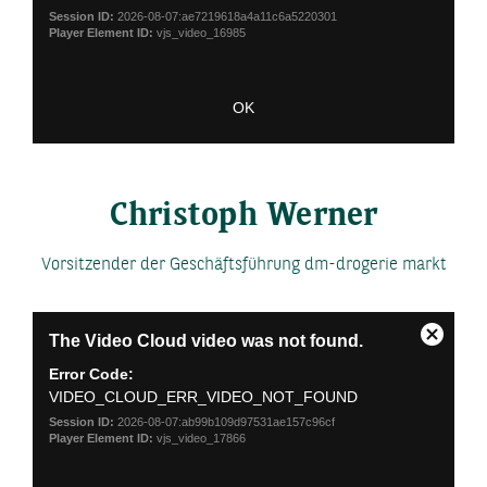
Session ID:
2026-08-07:ae7219618a4a11c6a5220301
Player Element ID:
vjs_video_16985
OK
Christoph Werner
Vorsitzender der Geschäftsführung dm-drogerie markt
This
The Video Cloud video was not found.
is
Close
a
Modal
Error Code:
modal
Dialog
VIDEO_CLOUD_ERR_VIDEO_NOT_FOUND
window.
Session ID:
2026-08-07:ab99b109d97531ae157c96cf
Player Element ID:
vjs_video_17866