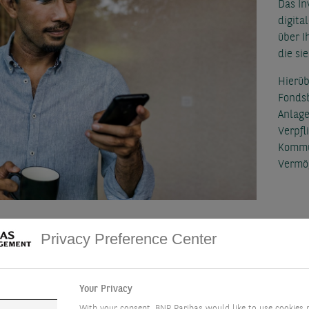
Das In
digita
über I
die si
Hierüb
Fondsb
Anlage
Verpfl
Kommun
Vermög
Privacy Preference Center
ser Private Assets Investor Port
Your Privacy
With your consent, BNP Paribas would like to use cookies 