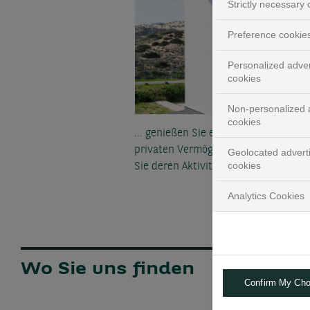
Strictly necessary
Preference cookie
Personalized adver
cookies
Non-personalized a
cookies
... genießen Sie einen 360°-Blick auf 
privaten Vermögensanlagen und ver
Geolocated advert
cookies
Sie deren Aktivität und Performance
Analytics Cookies
Wo Sie uns finden
Confirm My Cho