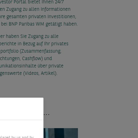
vestor Portal bietet Ihnen 24/7
len Zugang zu allen Informationen
hre gesamten privaten Investitionen,
e bei BNP Paribas WM getätigt haben.
er haben Sie Zugang zu alle
erichte in Bezug auf Ihr privates
portfolio (Zusammenfassung,
ichtungen, Cashflow) und
ikationsinhalte über private
enswerte (Videos, Artikel).
al nutzen, …
placed by us and by