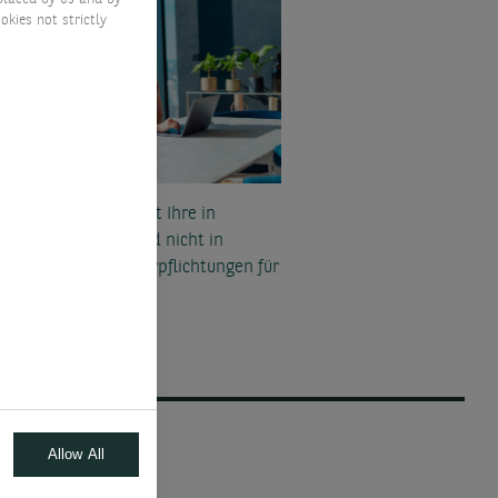
okies not strictly
ualisieren Sie jederzeit Ihre in
uch genommenen und nicht in
uch genommenen Verpflichtungen für
Ihrer Fonds
Allow All