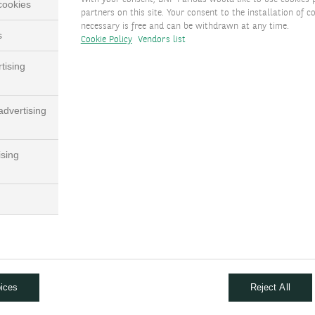
 cookies
partners on this site. Your consent to the installation of co
necessary is free and can be withdrawn at any time.
s
Cookie Policy
Vendors list
tising
dvertising
... vis
Ihre
... erhalten Sie Benachrichtigungen, wenn
Anspr
folgen
eine Mitteilung zu einer Ihrer Investitionen
ising
Anspr
in Ihrem Investor-Portal-Bereich verfügbar
jeden 
ist
ices
Reject All