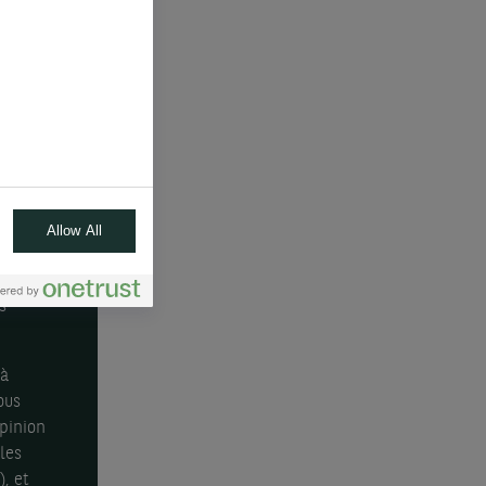
aril à
gétique
az
022.
en
hés du
Allow All
nous
, en
s
 à
ous
pinion
les
, et