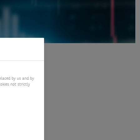
placed by us and by
okies not strictly
ous