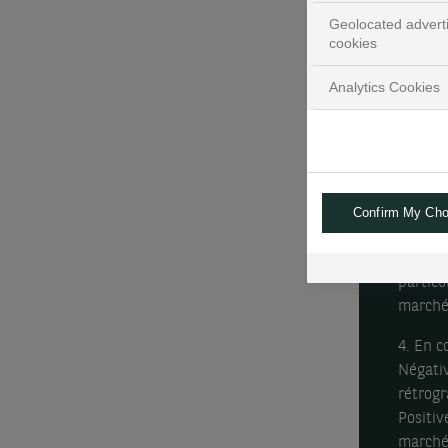
recomma
Geolocated advert
cookies
2. Avec
compter
Analytics Cookies
pourrai
devaien
L’incer
témoign
pétrole
Confirm My Cho
3. Un t
conduit
particu
marché
4. En c
Négativ
rétrogr
Positiv
marchés