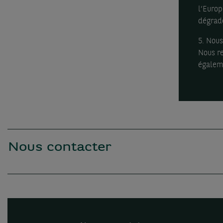
l’Europ
dégradé
5. Nous
Nous re
égaleme
Nous contacter