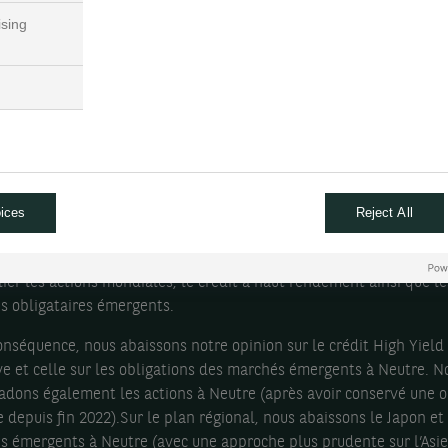
ndations d’allocation d’actifs.
ising
 des prix du pétrole brut ayant franchi le seuil des 100 dollars le b
 du lundi 9 mars, un scénario de destruction de la demande éner
t se matérialiser si ces niveaux élevés des prix du pétrole et du g
t perdurer au cours des prochains mois, comme ce fut le cas en 2
titude entourant ce conflit demeure extrêmement élevée, comme 
e la forte hausse de la volatilité implicite observée sur les marc
, des actions et des changes au cours de la semaine passée..
ices
Reject All
el environnement macroéconomique, de nature stagflationniste, 
 à adopter une approche plus prudente vis‑à‑vis des actifs risqués
lier les actions mondiales, le crédit à haut rendement ainsi que le
s obligataires émergents.
onséquence, nous abaissons notre opinion sur le crédit High Yield
e et celle sur les obligations des marchés émergents à Neutre. N
adons également les actions à Neutre (après avoir conservé une o
e depuis fin 2022).Sur le plan régional, nous abaissons le Japon et 
 émergents à Neutre (avec une approche plus prudente sur l’Asie)