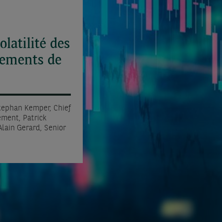
olatilité des
gements de
Stephan Kemper, Chief
ment, Patrick
lain Gerard, Senior