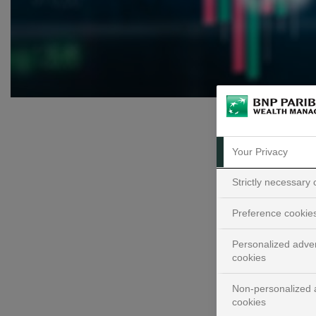
Your Privacy
Strictly necessary
Preference cookie
Personalized adver
Me
cookies
Non-personalized a
1. Au r
cookies
avons d