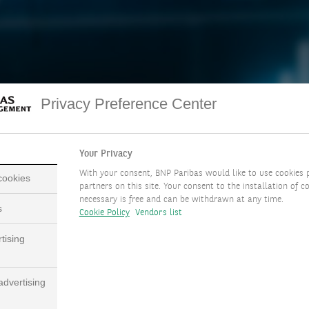
Privacy Preference Center
TÉLÉCHARGER LE DOCUMENT COMPLET
Your Privacy
( PDF - 464.3KB )
With your consent, BNP Paribas would like to use cookies 
 cookies
partners on this site. Your consent to the installation of co
necessary is free and can be withdrawn at any time.
s
Cookie Policy
Vendors list
tising
ssages clés
dvertising
egard des événements survenus au cours de la semaine écoulée, n
écidé d’intégrer le risque d’un conflit iranien prolongé dans nos