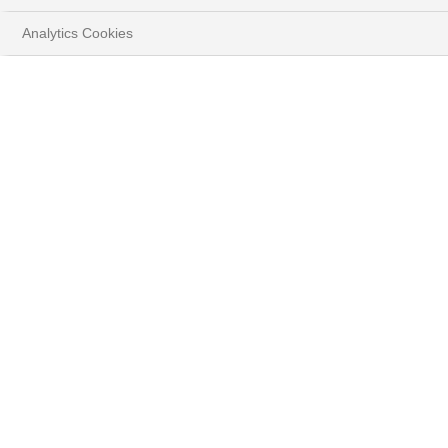
Analytics Cookies
HOME
SOLUTIONS DIGITALES
«Ce que nous proposons à
nos clients c’est une
expérience globale couvrant
tous nos domaines
d'expertise : le conseil,