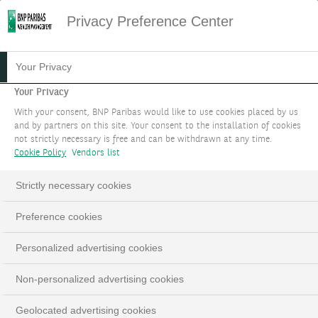
Privacy Preference Center
Your Privacy
Your Privacy
With your consent, BNP Paribas would like to use cookies placed by us
and by partners on this site. Your consent to the installation of cookies
not strictly necessary is free and can be withdrawn at any time.
Cookie Policy
Vendors list
Strictly necessary cookies
LA NOUVELLE
Loaded
:
Preference cookies
100.00%
EXPÉRIENCE CLIENT
Pause
Unmute
Fulls
WEALTH MANAGEMENT
Personalized advertising cookies
En travaillant avec des équipes agiles ainsi
Non-personalized advertising cookies
que des start-ups et des fintechs de premier
plan, nous sommes en mesure de co-créer
Geolocated advertising cookies
au bénéfice de nos clients.