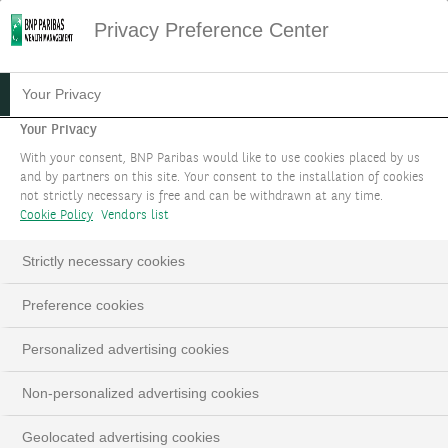
Privacy Preference Center
HOME
SITEMAP
Your Privacy
Sitemap
Your Privacy
With your consent, BNP Paribas would like to use cookies placed by us
and by partners on this site. Your consent to the installation of cookies
VOS OBJECTIFS
not strictly necessary is free and can be withdrawn at any time.
Cookie Policy
Vendors list
Protéger et faire croître votre patrimoine
Strictly necessary cookies
Concevez votre portefeuille
Preference cookies
Bénéficiez d'un des meilleurs univers
Personalized advertising cookies
d'investissement
Non-personalized advertising cookies
Choisissez votre niveau d'accompagnement
Geolocated advertising cookies