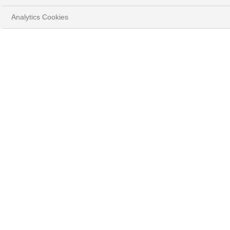
Analytics Cookies
HOME
PARLONS DE VOUS
CLIENTS BANQUE PRIVÉE
Bénéficiez d'un
accompagnement