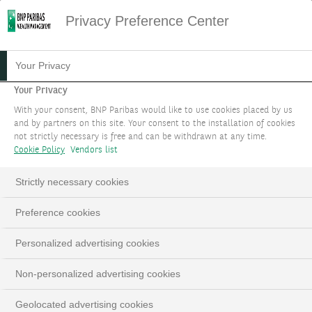
Privacy Preference Center
CLIENTS BANQUE PRIVÉE
Your Privacy
Your Privacy
À vos côtés pour vous accompagner dans tous
With your consent, BNP Paribas would like to use cookies placed by us
les moments clés de votre vie personnelle ou
and by partners on this site. Your consent to the installation of cookies
not strictly necessary is free and can be withdrawn at any time.
professionnelle en alliant vos convictions et nos
Cookie Policy
Vendors list
expertises, et en vous offrant des solutions
adaptées à votre patrimoine.
Strictly necessary cookies
ORGANISER UN RENDEZ-VOUS
Preference cookies
LinkedIn
Email
Personalized advertising cookies
Non-personalized advertising cookies
Geolocated advertising cookies