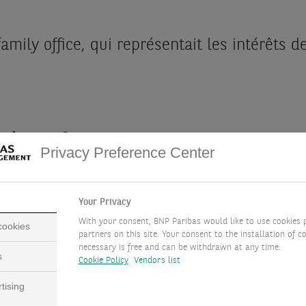
family office, qui représentait les intérêts
client ?
Privacy Preference Center
stiqués et cherchait un partenaire financier
Your Privacy
With your consent, BNP Paribas would like to use cookies 
 cookies
partners on this site. Your consent to the installation of co
cement sur-mesure et une expertise en str
necessary is free and can be withdrawn at any time.
s
Cookie Policy
Vendors list
issements complexes par l'intermédiaire d
tising