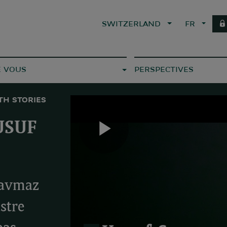
SWITZERLAND
FR
E VOUS
PERSPECTIVES
TH STORIES
USUF
Play
Savmaz
Video
stre