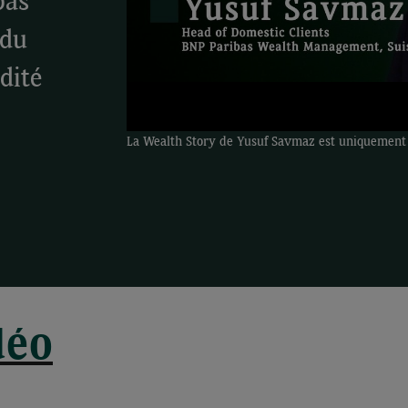
bas
 du
dité
La Wealth Story de Yusuf Savmaz est uniquement d
déo