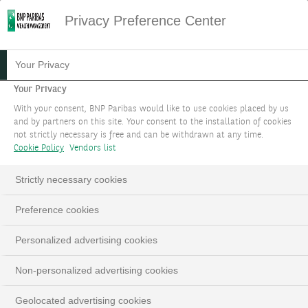
Privacy Preference Center
05.08.2021
#STRATÉGIE D'INVESTISSEMENT
Your Privacy
SURFER SUR LA VAGUE
Your Privacy
With your consent, BNP Paribas would like to use cookies placed by us
D'INVESTISSEMENTS DANS
and by partners on this site. Your consent to the installation of cookies
not strictly necessary is free and can be withdrawn at any time.
LA TRANSITION
Cookie Policy
Vendors list
ÉNERGÉTIQUE
Strictly necessary cookies
Preference cookies
Thèmes d'investissement actualisés à juillet 2023
Personalized advertising cookies
LinkedIn
Email
Non-personalized advertising cookies
Geolocated advertising cookies