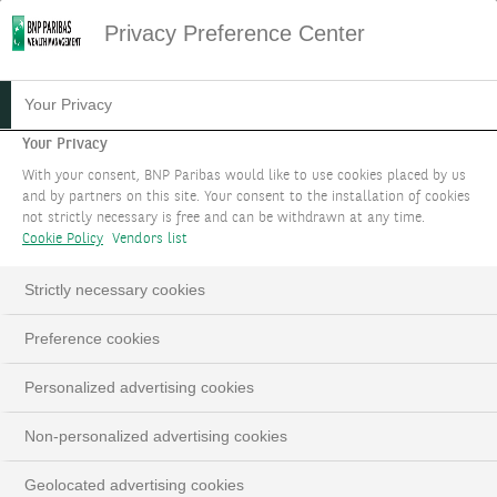
Privacy Preference Center
26.03.2024
#ALLOCATION
Your Privacy
STRATÉGIE
Your Privacy
With your consent, BNP Paribas would like to use cookies placed by us
D'INVESTISSEMENT ET
and by partners on this site. Your consent to the installation of cookies
not strictly necessary is free and can be withdrawn at any time.
ALLOCATION D'ACTIFS
Cookie Policy
Vendors list
Parlons Cash !
Strictly necessary cookies
Preference cookies
LinkedIn
Email
Personalized advertising cookies
Non-personalized advertising cookies
Geolocated advertising cookies