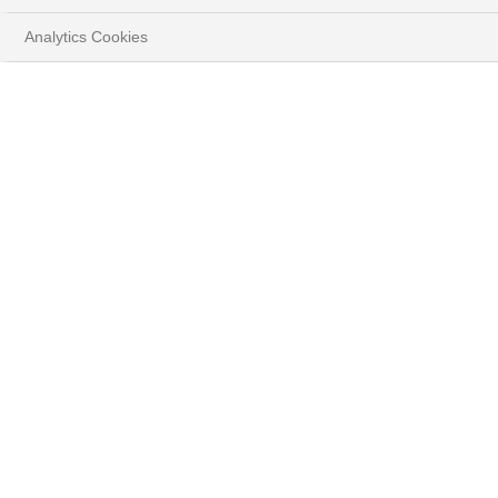
Analytics Cookies
Play
Video
HOME
PERSPECTIVES
STRATÉGIE D'INVESTISSEMENT
Où en sommes-nous
maintenant et à quoi
peut-on s'attendre ?
A l'heure actuelle, les taux d'intérêt du marché monétaire en