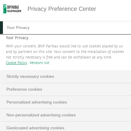
Privacy Preference Center
02.08.2024
#MACROECONOMIE
Your Privacy
FOCUS STRATÉGIE
Your Privacy
With your consent, BNP Paribas would like to use cookies placed by us
D'INVESTISSEMENT : AOÛT
and by partners on this site. Your consent to the installation of cookies
not strictly necessary is free and can be withdrawn at any time.
2024
Cookie Policy
Vendors list
Zoom sur l'incertitude politique et la
Strictly necessary cookies
désinflation mondiale
Preference cookies
Personalized advertising cookies
LinkedIn
Email
Non-personalized advertising cookies
Geolocated advertising cookies