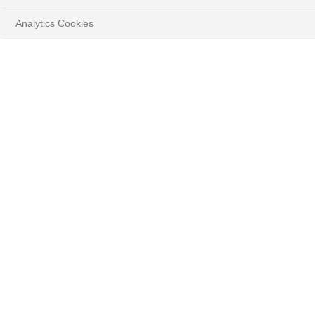
Analytics Cookies
HOME
PERSPECTIVES
STRATÉGIE D'INVESTISSEMENT
TÉLÉCHARGER LE DOCUMENT COMPLET
( PDF - 743.2KB )