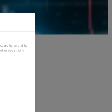
placed by us and by
okies not strictly
tre
e