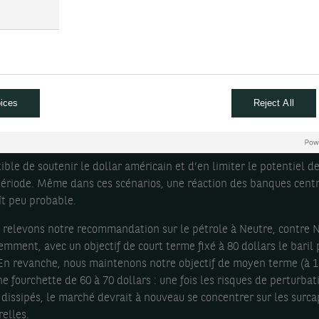
.
 notre scénario central, les opérations militaires et l’incertitude
ue restent élevées à court terme, mais les routes maritimes ainsi 
tions d’énergie demeurent globalement opérationnelles. Les ten
nt s’apaiser rapidement, entraînant une diminution de la prime 
ices
Reject All
 nos deux scénarios alternatifs, le principal risque réside dans un
on élevée et une incertitude durable. Un tel environnement serait
ible de soutenir le dollar américain et d’en limiter le potentiel d
période. Même dans ces scénarios, une réaction des banques cent
t peu probable.
 relevons notre recommandation sur le pétrole à Neutre, contre N
mment, avec un objectif de court terme fixé à 80 dollars le baril 
En revanche, nous maintenons notre objectif de moyen terme (à 1
e fourchette de 60 à 70 dollars : une fois les risques de perturbati
n dissipés, le marché devrait à nouveau se concentrer sur les surca
relles.