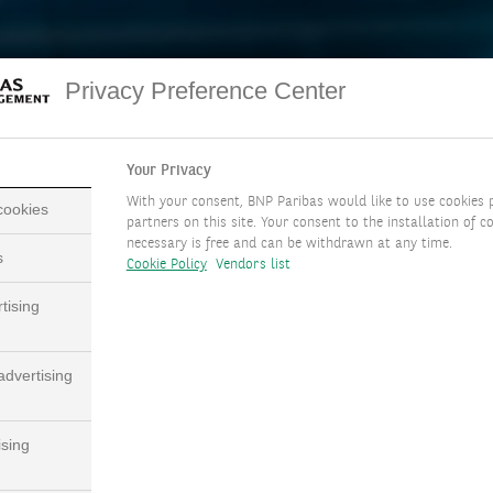
Privacy Preference Center
Your Privacy
With your consent, BNP Paribas would like to use cookies 
 cookies
partners on this site. Your consent to the installation of co
TÉLÉCHARGER LE DOCUMENT COMPLET
necessary is free and can be withdrawn at any time.
( PDF - 2.2MB )
s
Cookie Policy
Vendors list
tising
dvertising
ssages clés
ising
États‑Unis et Israël ont lancé des frappes militaires conjointes con
au cours du week‑end. À ce stade, les marchés ont réagi de manièr