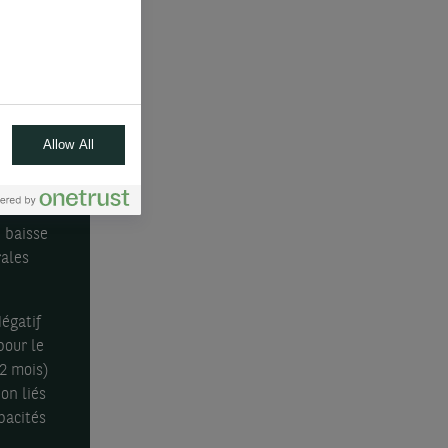
que les
sions
de
Allow All
e
e baisse
rales
égatif
pour le
2 mois)
on liés
pacités