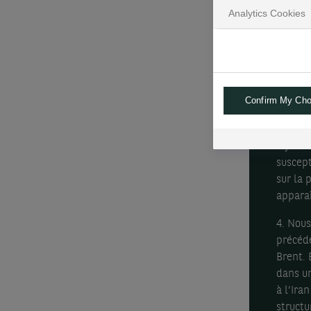
limitée
Analytics Cookies
2. Dans
politiq
exporta
devraie
Confirm My Cho
risque.
3. Dans
inflati
suscept
sur la 
apparaî
4. Nous
précéde
Brent. 
dans un
à l’Ira
structu