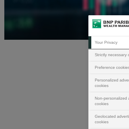
Your Privacy
Strictly necessary
Preference cookie
Personalized adver
cookies
Non-personalized a
Me
cookies
Geolocated advert
1. Les 
cookies
l’Iran 