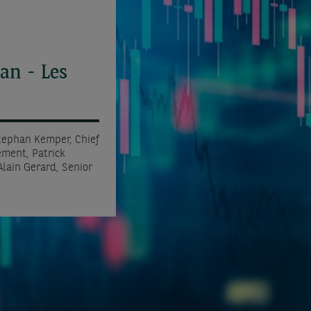
ran - Les
Stephan Kemper, Chief
ment, Patrick
lain Gerard, Senior