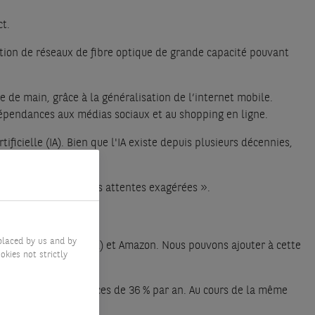
ct.
lation de réseaux de fibre optique de grande capacité pouvant
de main, grâce à la généralisation de l’internet mobile.
dépendances aux médias sociaux et au shopping en ligne.
icielle (IA). Bien que l'IA existe depuis plusieurs décennies,
ue.
e », soit le « pic des attentes exagérées ».
placed by us and by
anciennement Facebook) et Amazon. Nous pouvons ajouter à cette
okies not strictly
enne de leurs bénéfices de 36 % par an. Au cours de la même