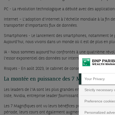
PC - La révolution technologique a débuté avec des applications
Internet – L'adoption d’internet à l'échelle mondiale à la fin d
transporter d’importants flux de données.
Smartphones - Le lancement des smartphones, notamment le prem
Aujourd'hui, nous vivons dans un monde où il est de plus en pl
IA - Nous sommes aujourd’hui confrontés à une quatrième révoluti
l'essor exponentiel des données sur internet et une informati
Risques - En août 2023, le cabinet de conseil Gartner a placé 
La montée en puissance des 7 Magnifiques
Your Privacy
Strictly necessary
Les leaders de l’IA sont les plus grandes entreprises technolo
liste, Nvidia, entreprise leader fournissant la puissance infor
Preference cookie
Les 7 Magnifiques ont vu leurs bénéfices progresser de près de
Personalized adver
période, leurs cours ont également augmenté de 1450 % au tota