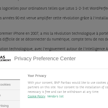
 logicielles pour ordinateurs telles que Lotus 1-2-3 et WordPerfe
es années 90 est venue amplifier cette révolution grâce à l'instal
ier iPhone en 2007, a mis la révolution technologique à portée 
us difficile de se déconnecter du numérique, compte tenu de nos 
on technologique, avec l’engouement autour de l’Intelligence Artif
que puissante ont contribué à une importante avancée technologiq
Privacy Preference Center
l'IA générative (notamment ChatGPT) au sommet de son « Hype Cycl
Your Privacy
With your consent, BNP Paribas would like to use cookies 
 cookies
giques américaines : Microsoft, Apple, Google (Alphabet), Meta (
partners on this site. Your consent to the installation of co
matique nécessaire aux modèles d'apprentissage de l'IA.
necessary is free and can be withdrawn at any time.
s
Cookie Policy
Vendors list
 1200 % au cours des 8 dernières années, avec une croissance moy
tising
l, soit en moyenne 40 % par an.