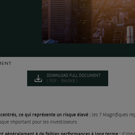
MENT
DOWNLOAD FULL DOCUMENT
( PDF - 394.6KB )
entrés, ce qui représente un risque élevé :
les 7 Magnifiques re
sque important pour les investisseurs.
ent généralement à de faibles performances à long terme :
d’impo