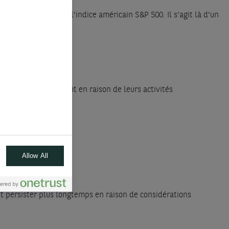
es seules 35,5 % de l'indice américain S&P 500. Il s'agit là d'un
vidia.
âce l'IA, mais plutôt en raison de leurs activités
Allow All
nt persister plus longtemps en raison de considérations