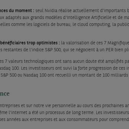
ances du moment :
seul Nvidia réalise actuellement d’importants bé
x adaptés aux grands modèles d'Intelligence Artificielle et de ma
elles comme les logiciels de bureau, le cloud computing, la public
bénéficiaires trop optimistes :
la valorisation de ces 7 Magnifiqu
s restantes de l'indice S&P 500, qui se négocient à un PER bien pl
ces 7 valeurs technologiques ont sans aucun doute été amplifiés p
asdaq 100. Les investisseurs ont suivi la forte progression de ces 
 S&P 500 ou Nasdaq 100 ont recueilli un montant de 100 milliards 
ence
ntreprises et sur notre vie personnelle au cours des prochaines a
ême l’internet a été un processus de long terme. Les investisseurs
euses années aux entreprises et aux consommateurs pour comprendr