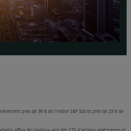
présentent près de 36 % de l'indice S&P 500 et près de 23 % de
rtants afflux de capitaux vers des ETF d'actions américaines et