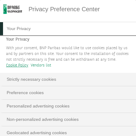
Privacy Preference Center
30.11.2023
#MACROECONOMIE
Your Privacy
QUELS RENDEMENTS À
Your Privacy
With your consent, BNP Paribas would like to use cookies placed by us
LONG TERME POUR LES
and by partners on this site. Your consent to the installation of cookies
not strictly necessary is free and can be withdrawn at any time.
DIFFÉRENTES CLASSES
Cookie Policy
Vendors list
D’ACTIFS ?
Strictly necessary cookies
Preference cookies
LinkedIn
Email
Personalized advertising cookies
Non-personalized advertising cookies
Geolocated advertising cookies