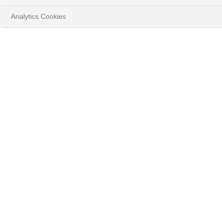
Analytics Cookies
HOME
PERSPECTIVES
STRATÉGIE D'INVESTISSEMENT
TÉLÉCHARGER LE DOCUMENT COMPLET
Résumé
Les tendances récentes des rendements obligataires nous