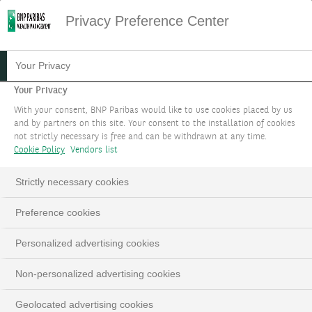
Privacy Preference Center
22.02.2024
#PODCAST
Your Privacy
PODCAST - LA FED DEVRAIT
Your Privacy
With your consent, BNP Paribas would like to use cookies placed by us
ÊTRE PLUS PATIENTE
and by partners on this site. Your consent to the installation of cookies
not strictly necessary is free and can be withdrawn at any time.
Cookie Policy
Vendors list
Edouard Desbonnets, Senior Investment
strategist
Strictly necessary cookies
Preference cookies
This
The Video Cloud video was not found.
is
Close
Personalized advertising cookies
a
Moda
Error Code:
VIDEO_CLOUD_ERR_VIDEO_NOT_FOUND
modal
Dialo
Non-personalized advertising cookies
Session ID:
2026-08-08:2874fb570faff792bc68cb3
window.
Player Element ID:
vjs_video_3
Geolocated advertising cookies