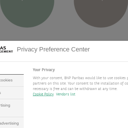
Privacy Preference Center
Your Privacy
With your consent, BNP Paribas would like to use cookies 
 cookies
partners on this site. Your consent to the installation of co
necessary is free and can be withdrawn at any time.
 sur-mesure :
s
Cookie Policy
Vendors list
tising
rtement dédié vous proposent
dvertising
votre parcours philanthropique.