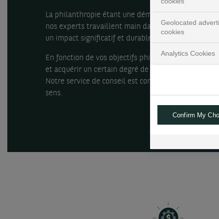
cookies
La philanthropie étant une démarche très personnell
Geolocated advert
nos experts travaillent main dans la main avec vous
cookies
un impact significatif et durable sur les causes qui 
Analytics Cookies
En fonction de vos objectifs philanthropiques, il fa
et acquérir un certain degré de connaissance pour d
Notre service de conseil est conçu pour vous fournir
sens.
Confirm My Cho