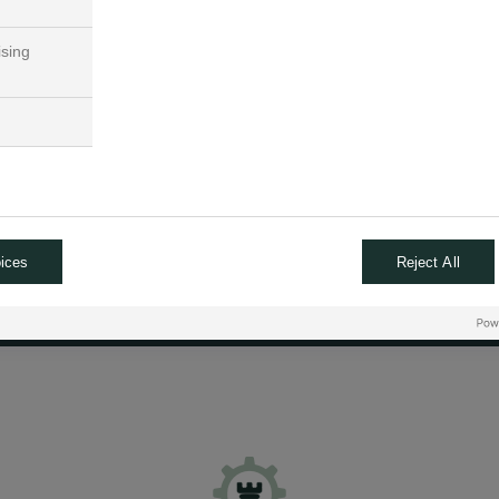
e et les motivations variées,
ising
 pour que votre générosité ait
vous tiennent à cœur.
ut allouer du temps, s'impliquer
onner de manière efficace.
 des solutions concrètes en ce
ices
Reject All