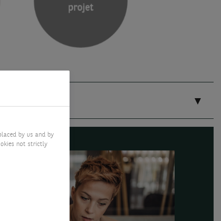
placed by us and by
okies not strictly