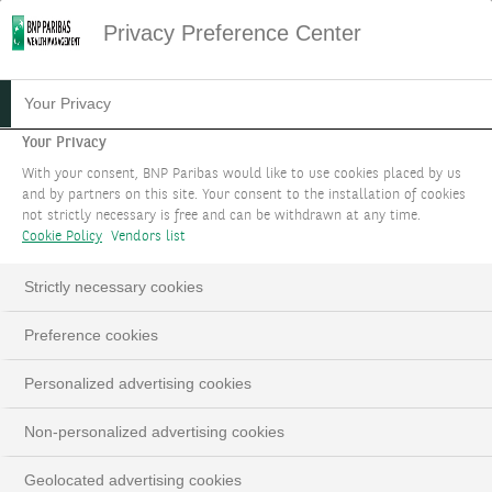
Privacy Preference Center
LES SOLUTIONS DE PRIVATE
Your Privacy
EQUITY
Your Privacy
With your consent, BNP Paribas would like to use cookies placed by us
and by partners on this site. Your consent to the installation of cookies
Financer la croissance d’entreprises non cotées
not strictly necessary is free and can be withdrawn at any time.
à travers le monde.
Cookie Policy
Vendors list
PARLEZ-NOUS DE VOTRE PROJET
Strictly necessary cookies
LinkedIn
Email
Preference cookies
Personalized advertising cookies
Non-personalized advertising cookies
Geolocated advertising cookies