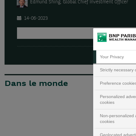
Edmund Shing, Global Chief Investment Officer
14-06-2023
JOUER
Your Privacy
Strictly necessary
Dans le monde
Preference cookie
Personalized adver
cookies
Non-personalized a
cookies
Geolocated advert