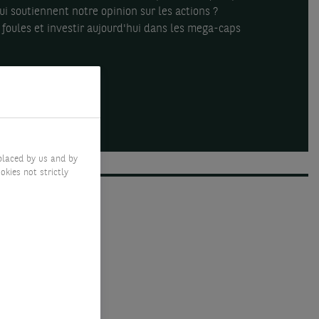
ui soutiennent notre opinion sur les actions ?
 foules et investir aujourd'hui dans les mega-caps
placed by us and by
okies not strictly