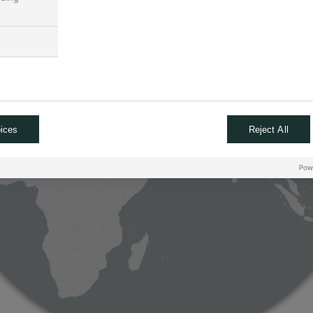
ices
Reject All