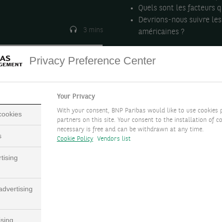
Quels sont les facteurs q
Devrions-nous suivre les
3 mins
américaines ?
Privacy Preference Center
Your Privacy
With your consent, BNP Paribas would like to use cookies 
 cookies
partners on this site. Your consent to the installation of co
necessary is free and can be withdrawn at any time.
s
Cookie Policy
Vendors list
tising
dvertising
ising