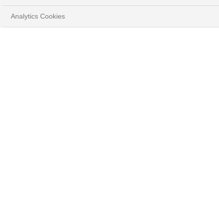
Analytics Cookies
HOME
VOS OBJECTIFS
PROTÉGER ET FAIRE CROÎTRE VOTRE
PATRIMOINE
CONCEVEZ VOTRE PORTEFEUILLE
STRATEGIC-A
« Strategic-A vous offre une
vision à 360° de votre