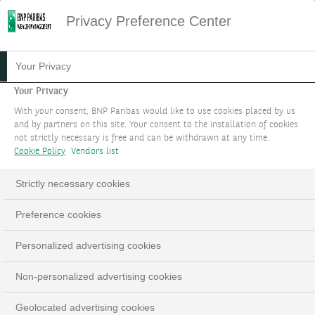
Privacy Preference Center
STRATEGIC-A
Your Privacy
Your Privacy
Optimisez votre allocation patrimoniale en
With your consent, BNP Paribas would like to use cookies placed by us
fonction de vos objectifs de performance et de
and by partners on this site. Your consent to the installation of cookies
not strictly necessary is free and can be withdrawn at any time.
risque ainsi que de vos besoins spécifiques.
Cookie Policy
Vendors list
PARLEZ-NOUS DE VOTRE PROJET
Strictly necessary cookies
LinkedIn
Email
Preference cookies
Personalized advertising cookies
Non-personalized advertising cookies
Geolocated advertising cookies