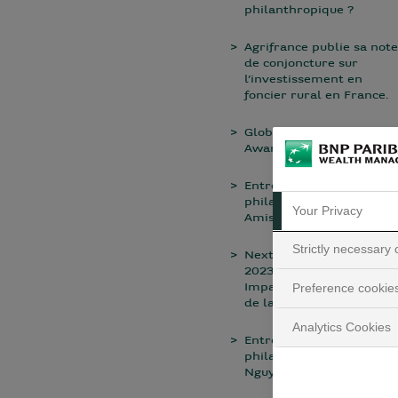
philanthropique ?
Agrifrance publie sa note
de conjoncture sur
l’investissement en
foncier rural en France.
Global Private Banking
Awards
Entretien avec une
philanthrope : Noémie
Your Privacy
Amisse
Strictly necessary
NextGen Experience
2023: Art & Impact Art &
Impact au programme
Preference cookie
de la nouvelle édition
Analytics Cookies
Entretien avec une
philanthrope : Hélène
Nguyen Thien