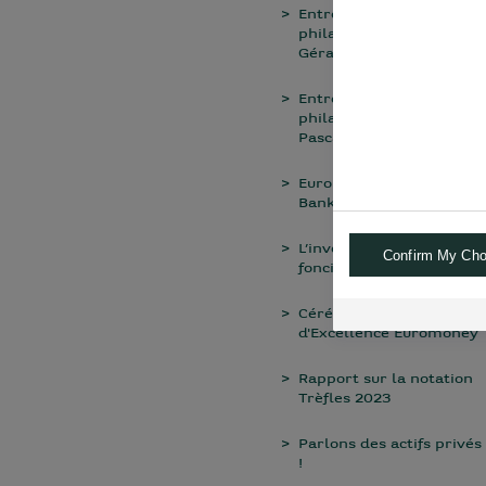
Entretien avec des
philanthropes : Chiara &
Gérard El Allaf
Entretien avec un
philanthrope : Jean-
Pascal Archimbaud
Euromoney Private
Banking Awards
L’investissement en
Confirm My Cho
foncier rural
Cérémonie des Prix
d'Excellence Euromoney
Rapport sur la notation
Trèfles 2023
Parlons des actifs privés
!